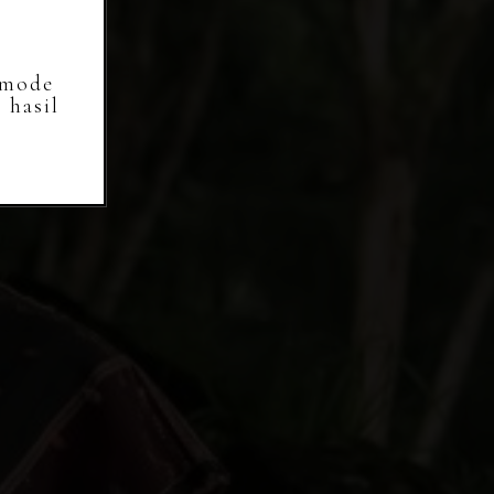
 mode
 hasil