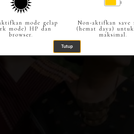
GROOM
Kepada Yth.
ktifkan mode gelap
Non-aktifkan save
Tamu Undangan
ark mode) HP dan
(hemat daya) untuk
browser.
maksimal.
Buka Undangan
Tutup