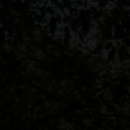
OUR WEDDING | 24. 04. 2024
Simon & Vania
00
0
DAYS
HOU
Tanpa mengurangi rasa hormat, kami mengu