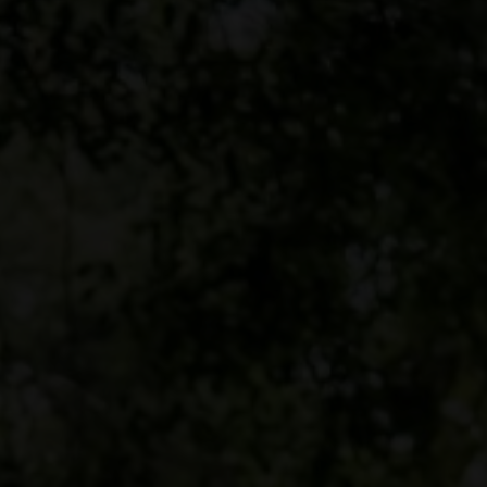
The Beginning
kan satu. Karena itu, apa yang telah dipersatuk
diceraikan manusia.”
(Matius 19:6)