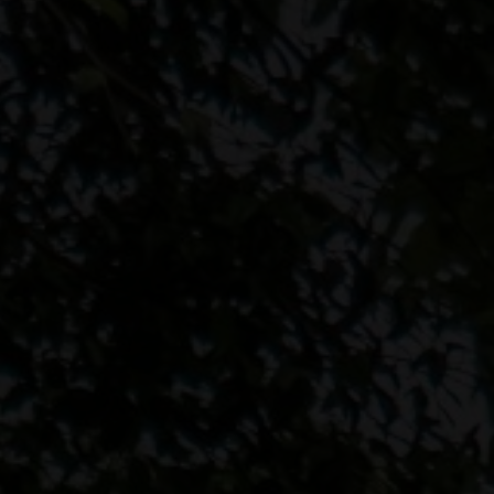
00
SECONDS
ara pernikahan kami.