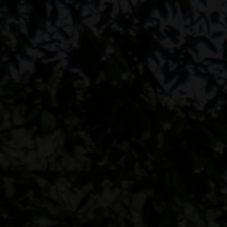
0
00
RS
MINUTES
ndang Bapak/Ibu/Saudara/i untuk menghadiri ac