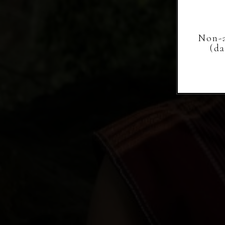
Simeon Benito Simanjuntak
Non-a
(d
Putri dari Bapak Putra & Ibu Putri
INSTAGRAM