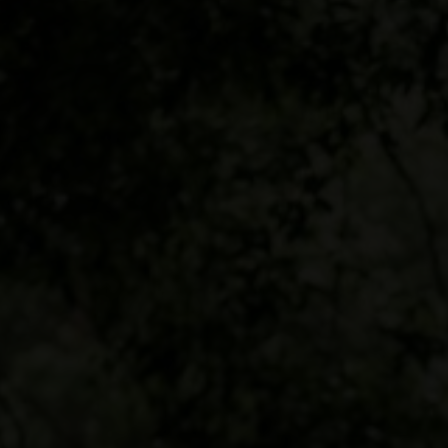
"Demikianlah mereka bukan lagi dua, melain