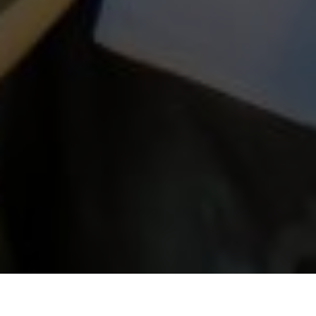
The Wedding of
herdi &
Aryati
Minggu, 31 Agustus 2025
Save the Date