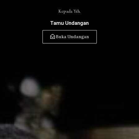
Kepada Yth.
Tamu Undangan
Buka Undangan