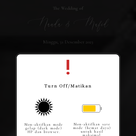
The Wedding of
Nanda & Mufid
Minggu, 31 Desember 2023
!
Turn Off/Matikan
Non-aktifkan save
Non-aktifkan mode
mode (hemat daya)
gelap (dark mode)
untuk hasil
HP dan browser.
maksimal.