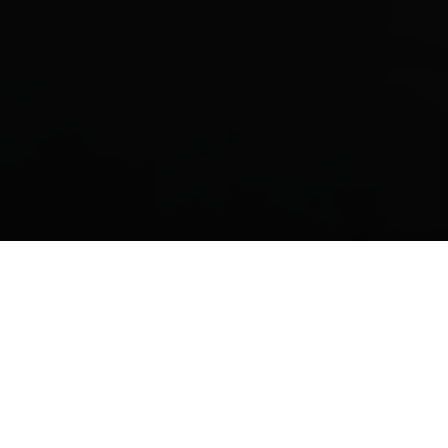
SAVE THE DATE
Nanda & Mufid
WE ARE GETTING MARRIED